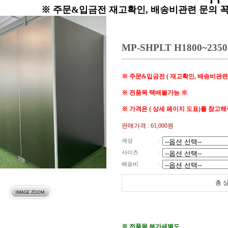
※ 주문&입금전 재고확인, 배송비관련 문의 
MP-SHPLT H1800~2
※ 주문&입금전 ( 재고확인, 배송비관련
※ 전품목 택배불가능 ※
※ 가격은 ( 상세 페이지 도표)를 참고
판매가격 :
61,000원
색상
:
사이즈
:
배송비
:
총 
※ 전품목 부가세별도