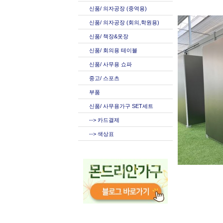
신품/ 의자공장 (중역용)
신품/ 의자공장 (회의,학원용)
신품/ 책장&옷장
신품/ 회의용 테이블
신품/ 사무용 쇼파
중고/ 스포츠
부품
신품/ 사무용가구 SET세트
--> 카드결제
--> 색상표