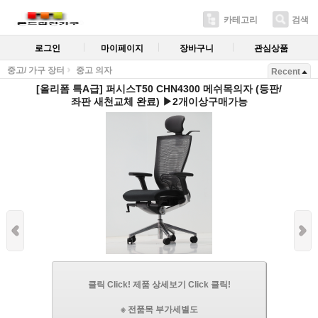
카테고리
검색
로그인
마이페이지
장바구니
관심상품
중고/ 가구 장터
중고 의자
Recent
[올리폼 특A급] 퍼시스T50 CHN4300 메쉬목의자 (등판/
좌판 새천교체 완료) ▶2개이상구매가능
클릭 Click! 제품 상세보기 Click 클릭!
※ 전품목 부가세별도