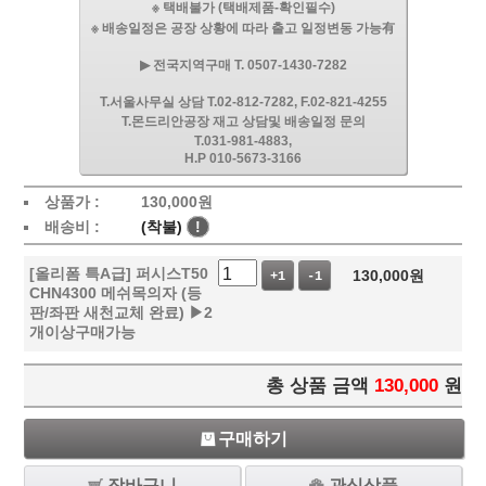
※ 택배불가 (택배제품-확인필수)
※ 배송일정은 공장 상황에 따라 출고 일정변동 가능有
▶ 전국지역구매 T. 0507-1430-7282
T.서울사무실 상담 T.02-812-7282, F.02-821-4255
T.몬드리안공장 재고 상담및 배송일정 문의
T.031-981-4883,
H.P 010-5673-3166
상품가 :
130,000
원
배송비 :
(착불)
!
[올리폼 특A급] 퍼시스T50
130,000
원
+1
-1
CHN4300 메쉬목의자 (등
판/좌판 새천교체 완료) ▶2
개이상구매가능
총 상품 금액
130,000
원
구매하기
장바구니
관심상품