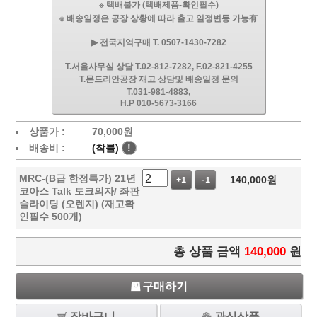
※ 택배불가 (택배제품-확인필수)
※ 배송일정은 공장 상황에 따라 출고 일정변동 가능有
▶ 전국지역구매 T. 0507-1430-7282
T.서울사무실 상담 T.02-812-7282, F.02-821-4255
T.몬드리안공장 재고 상담및 배송일정 문의
T.031-981-4883,
H.P 010-5673-3166
상품가 :
70,000
원
배송비 :
(착불)
!
MRC-(B급 한정특가) 21년
140,000
원
+1
-1
코아스 Talk 토크의자/ 좌판
슬라이딩 (오렌지) (재고확
인필수 500개)
총 상품 금액
140,000
원
구매하기
장바구니
관심상품