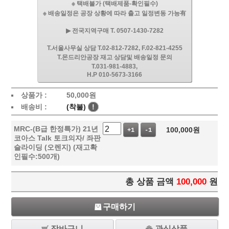
※ 택배불가 (택배제품-확인필수)
※ 배송일정은 공장 상황에 따라 출고 일정변동 가능有
▶ 전국지역구매 T. 0507-1430-7282
T.서울사무실 상담 T.02-812-7282, F.02-821-4255
T.몬드리안공장 재고 상담및 배송일정 문의
T.031-981-4883,
H.P 010-5673-3166
상품가 :
50,000
원
배송비 :
(착불)
!
MRC-(B급 한정특가) 21년
100,000
원
+1
-1
코아스 Talk 토크의자/ 좌판
슬라이딩 (오렌지) (재고확
인필수:500개)
총 상품 금액
100,000
원
구매하기
장바구니
관심상품