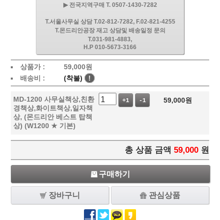
▶ 전국지역구매 T. 0507-1430-7282
T.서울사무실 상담 T.02-812-7282, F.02-821-4255
T.몬드리안공장 재고 상담및 배송일정 문의
T.031-981-4883,
H.P 010-5673-3166
상품가 :
59,000
원
배송비 :
(착불)
!
MD-1200 사무실책상,친환
59,000
원
+1
-1
경책상,화이트책상,일자책
상, (몬드리안 베스트 탑책
상) (W1200 ★ 기본)
총 상품 금액
59,000
원
구매하기
장바구니
관심상품