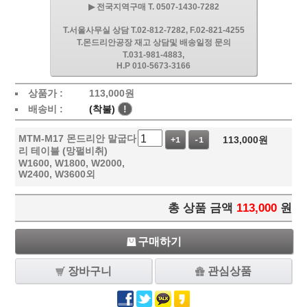
▶ 전국지역구매 T. 0507-1430-7282
T.서울사무실 상담 T.02-812-7282, F.02-821-4255
T.몬드리안공장 재고 상담및 배송일정 문의
T.031-981-4883,
H.P 010-5673-3166
상품가 :
113,000
원
배송비 :
(착불)
!
MTM-M17 몬드리안 말굽다
113,000
원
+1
-1
리 테이블 (망펄비취)
W1600, W1800, W2000,
W2400, W3600외
총 상품 금액
113,000
원
구매하기
장바구니
관심상품