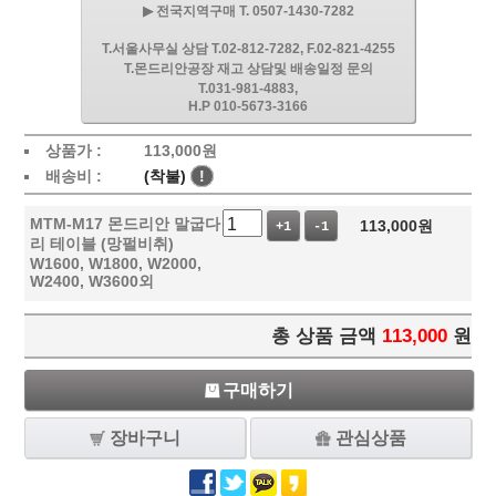
▶ 전국지역구매 T. 0507-1430-7282
T.서울사무실 상담 T.02-812-7282, F.02-821-4255
T.몬드리안공장 재고 상담및 배송일정 문의
T.031-981-4883,
H.P 010-5673-3166
상품가 :
113,000
원
배송비 :
(착불)
!
MTM-M17 몬드리안 말굽다
113,000
원
+1
-1
리 테이블 (망펄비취)
W1600, W1800, W2000,
W2400, W3600외
총 상품 금액
113,000
원
구매하기
장바구니
관심상품