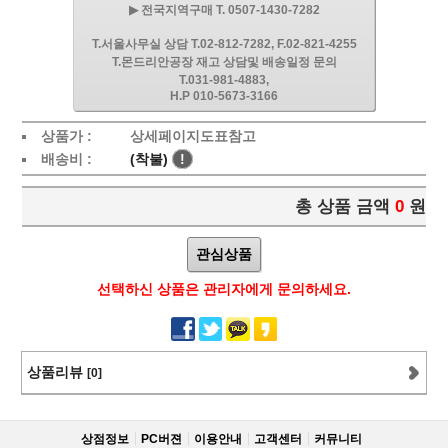
▶ 전국지역구매 T. 0507-1430-7282
T.서울사무실 상담 T.02-812-7282, F.02-821-4255
T.몬드리안공장 재고 상담및 배송일정 문의
T.031-981-4883,
H.P 010-5673-3166
상품가 :
상세페이지도표참고
배송비 :
(착불)
!
총 상품 금액
0
원
관심상품
선택하신 상품은 관리자에게 문의하세요.
상품리뷰
[0]
상점정보
PC버젼
이용안내
고객센터
커뮤니티