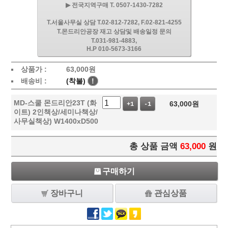
▶ 전국지역구매 T. 0507-1430-7282
T.서울사무실 상담 T.02-812-7282, F.02-821-4255
T.몬드리안공장 재고 상담및 배송일정 문의
T.031-981-4883,
H.P 010-5673-3166
상품가 :
63,000
원
배송비 :
(착불)
!
MD-스쿨 몬드리안23T (화
63,000
원
+1
-1
이트) 2인책상/세미나책상/
사무실책상) W1400xD500
총 상품 금액
63,000
원
구매하기
장바구니
관심상품