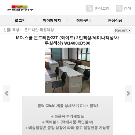
카테고리
검색
로그인
마이페이지
장바구니
관심상품
신품/ 책상
몬드리안 학원책상
Recent
MD-스쿨 몬드리안23T (화이트) 2인책상/세미나책상/사
무실책상) W1400xD500
클릭 Click! 제품 상세보기 Click 클릭!
※ 전품목 부가세별도
※ 택배불가 (택배제품-확인필수)
※ 배송일정은 공장 상황에 따라 출고 일정변동 가능有