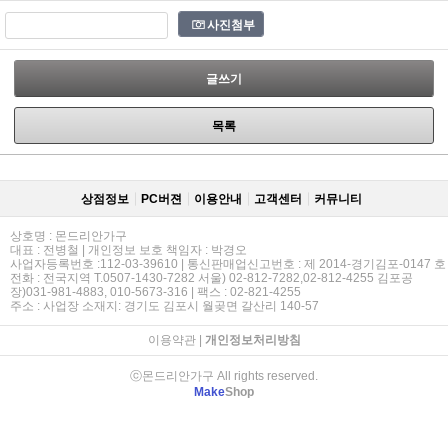
사진첨부
글쓰기
목록
상점정보
PC버젼
이용안내
고객센터
커뮤니티
상호명 : 몬드리안가구
대표 : 전병철 | 개인정보 보호 책임자 : 박경오
사업자등록번호 :112-03-39610 | 통신판매업신고번호 : 제 2014-경기김포-0147 호
전화 : 전국지역 T.0507-1430-7282 서울) 02-812-7282,02-812-4255 김포공
장)031-981-4883, 010-5673-316 | 팩스 : 02-821-4255
주소 : 사업장 소재지: 경기도 김포시 월곶면 갈산리 140-57
이용약관
|
개인정보처리방침
ⓒ몬드리안가구 All rights reserved.
Make
Shop