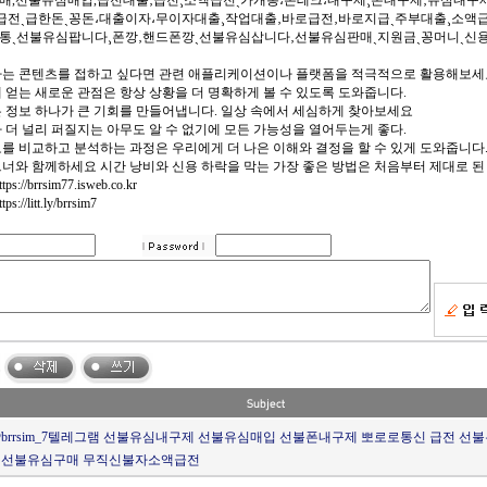
매,선불유심매입,급전대출‚급전¸소액급전ˏ가개통،폰테크،내구제¸폰내구제‚유심내구
‚급전ˏ급한돈ˏ꽁돈،대출이자،무이자대출¸작업대출‚바로급전‚바로지급ˎ주부대출¸소액
통ˎ선불유심팝니다¸폰깡‚핸드폰깡ˎ선불유심삽니다‚선불유심판매ˎ지원금ˏ꽁머니ˎ신용
는 콘텐츠를 접하고 싶다면 관련 애플리케이션이나 플랫폼을 적극적으로 활용해보세요
 얻는 새로운 관점은 항상 상황을 더 명확하게 볼 수 있도록 도와줍니다.
 정보 하나가 큰 기회를 만들어냅니다. 일상 속에서 세심하게 찾아보세요
 더 널리 퍼질지는 아무도 알 수 없기에 모든 가능성을 열어두는게 좋다.
를 비교하고 분석하는 과정은 우리에게 더 나은 이해와 결정을 할 수 있게 도와줍니다
너와 함께하세요 시간 낭비와 신용 하락을 막는 가장 좋은 방법은 처음부터 제대로 
s://brrsim77.isweb.co.kr
://litt.ly/brrsim7
brrsim_7텔레그램 선불유심내구제 선불유심매입 선불폰내구제 뽀로로통신 급전 
 선불유심구매 무직신불자소액급전