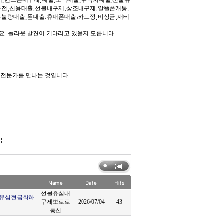
제ˎ핸드폰내구제ˏ대출ˏ소액대출ˎ무직자대출ˏ선불유
급전¸신용대출‚선불내구제‚상조내구제‚알뜰폰개통,
불량대출ˏ폰대출،휴대폰대출،카드깡ˎ비상금¸재테
. 놀라운 발견이 기다리고 있을지 모릅니다
.
된 전문가를 만나는 것입니다
선불유심내
선불유심현금화하
구제뽀로로
2026/07/04
43
통신