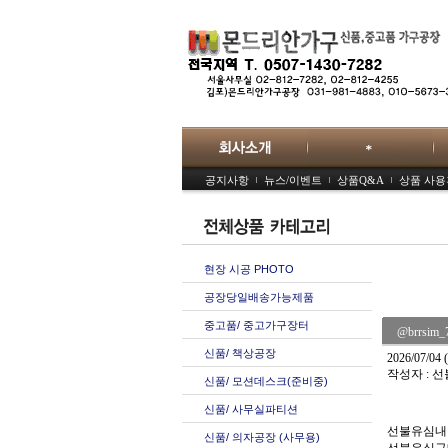
공지사항
뉴스/이벤트
상품Q&A
상품 사
현장 시공 PHOTO
공장당일배송가능제품
중고품/ 중고가구장터
@brr
신품/ 책상공장
2026/07/04 
작성자 :
신품/ 모션데스크(준비중)
신품/ 사무실파티션
선불유심내구
신품/ 의자공장 (사무용)