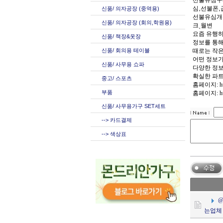
선불유심구
심‚선불폰
신품/ 의자공장 (중역용)
선불유심개
신품/ 의자공장 (회의,학원용)
크ˏ월변
요즘 유행하
신품/ 책장&옷장
정보를 통해
신품/ 회의용 테이블
때로는 작은
어떤 정보가
신품/ 사무용 쇼파
다양한 정보
확실한 파트
중고/ 스포츠
홈페이지: http
부품
홈페이지: https
신품/ 사무용가구 SET세트
--> 카드결제
--> 색상표
@
는업체